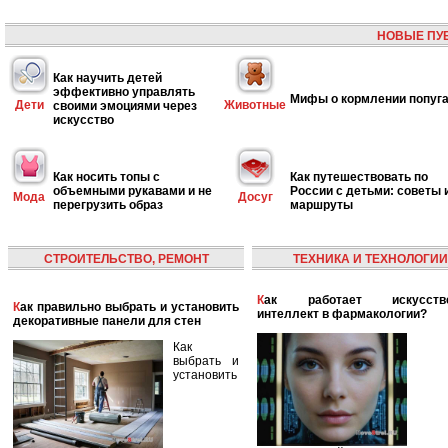
НОВЫЕ ПУ
Как научить детей
эффективно управлять
Мифы о кормлении попуг
Дети
Животные
своими эмоциями через
искусство
Как носить топы с
Как путешествовать по
объемными рукавами и не
России с детьми: советы 
Мода
Досуг
перегрузить образ
маршруты
СТРОИТЕЛЬСТВО, РЕМОНТ
ТЕХНИКА И ТЕХНОЛОГИИ
Как работает искусственный
Как правильно выбрать и установить
интеллект в фармакологии?
декоративные панели для стен
Как
выбрать и
установить