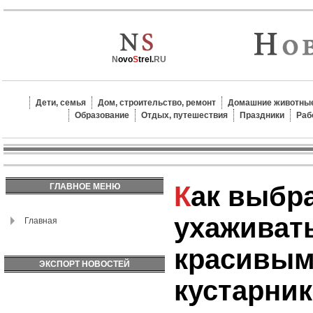
N
ovo
S
trel.
RU
Дети, семья
Дом, строительство, ремонт
Домашние животные
Образование
Отдых, путешествия
Праздники
Раб
Как выбрать и
ГЛАВНОЕ МЕНЮ
ухаживать
Главная
красивым
ЭКСПОРТ НОВОСТЕЙ
кустарни