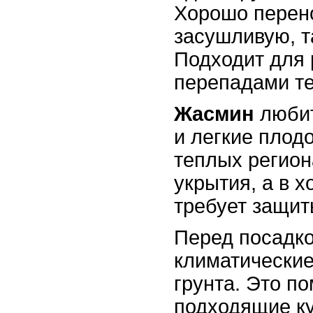
Хорошо перено
засушливую, т
Подходит для 
перепадами т
Жасмин
любит
и легкие плод
теплых регион
укрытия, а в 
требует защит
Перед посадко
климатические
грунта. Это п
подходящие ку