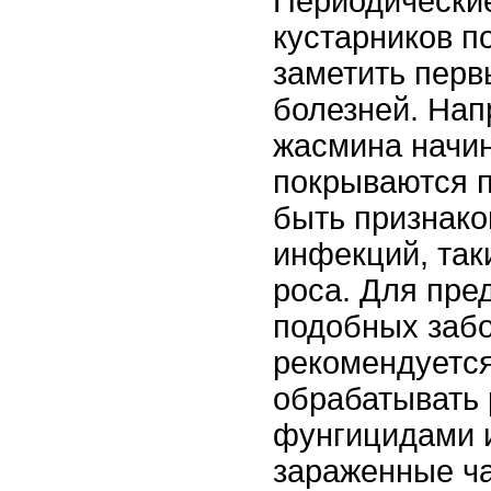
Периодически
кустарников п
заметить перв
болезней. Нап
жасмина начин
покрываются п
быть признако
инфекций, так
роса. Для пре
подобных заб
рекомендуется
обрабатывать 
фунгицидами и
зараженные ча