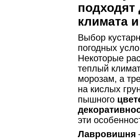
подходят 
климата 
Выбор кустарн
погодных усло
Некоторые ра
теплый климат
морозам, а тр
на кислых гру
пышного
цвет
декоративно
эти особеннос
Лавровишня