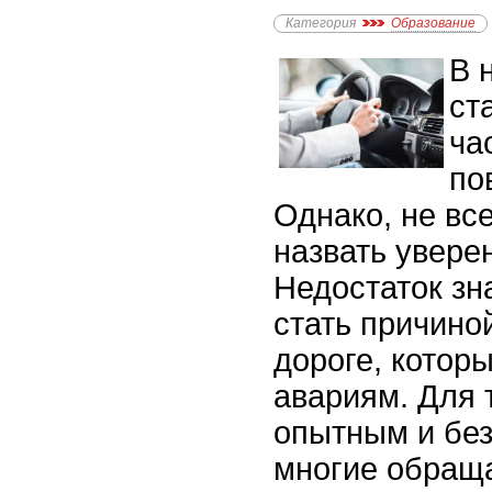
Категория
Образование
В 
ст
ча
по
Однако, не вс
назвать увере
Недостаток зн
стать причино
дороге, которы
авариям. Для 
опытным и бе
многие обращ