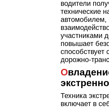
водители полу
технические н
автомобилем, 
взаимодейство
участниками д
повышает безо
способствует 
дорожно-тран
Овладение техникой
экстренно
Техника экстр
включает в се