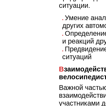
ситуации.
Умение анал
других автом
Определени
и реакций др
Предвидение
ситуаций
Взаимодействие с пешеходами и
велосипедис
Важной часть
взаимодействи
участниками 