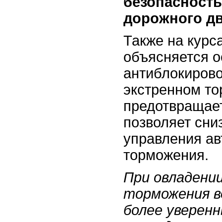
безопасность
дорожного д
Также на курс
объясняется о
антиблокирово
экстренном т
предотвращает
позволяет сни
управления а
торможения.
При овладени
торможения в
более уверен