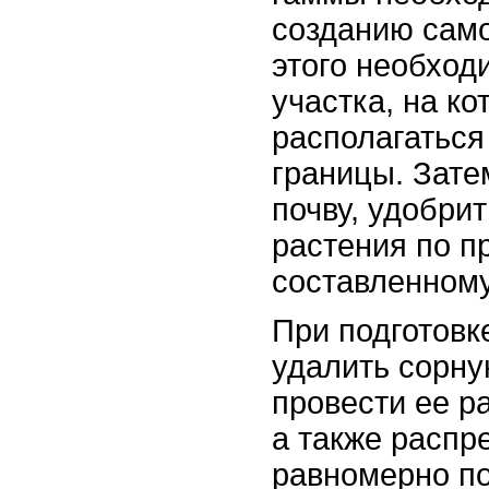
созданию само
этого необход
участка, на ко
располагаться 
границы. Зате
почву, удобрит
растения по п
составленному
При подготовк
удалить сорну
провести ее р
а также распр
равномерно по