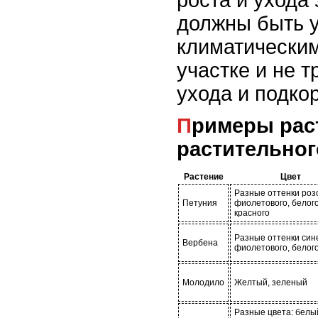
должны быть 
климатически
участке и не 
ухода и подко
Примеры растений для
растительног
Растение
Цвет
Разные оттенки розо
Петуния
фиолетового, белого
красного
Разные оттенки сине
Вербена
фиолетового, белог
Молодило
Желтый, зеленый
Разные цвета: белы