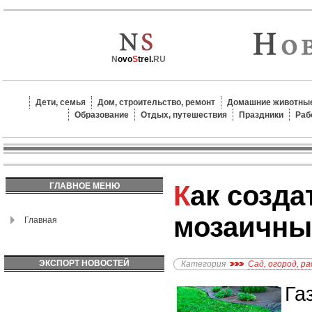
N
ovo
S
trel.
RU
Дети, семья
Дом, строительство, ремонт
Домашние животные
Образование
Отдых, путешествия
Праздники
Раб
Как создать растительный
ГЛАВНОЕ МЕНЮ
мозаичный
Главная
ЭКСПОРТ НОВОСТЕЙ
Категория
Сад, огород, р
Га