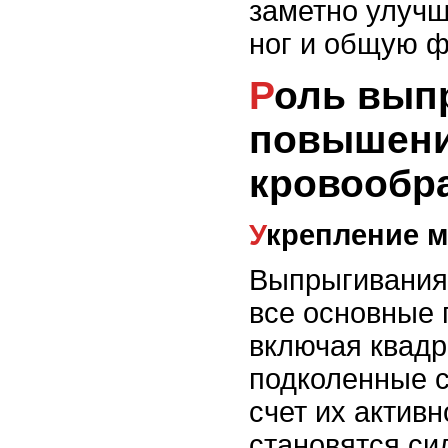
заметно улуч
ног и общую 
Роль выпрыгиваний в
повышени
кровообр
Укрепление 
Выпрыгивания
все основные 
включая квад
подколенные с
счет их актив
становятся си