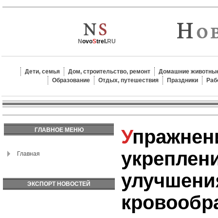
N
ovo
S
trel.
RU
Дети, семья
Дом, строительство, ремонт
Домашние животные
Образование
Отдых, путешествия
Праздники
Раб
Упражнения для
ГЛАВНОЕ МЕНЮ
укреплен
Главная
улучшени
ЭКСПОРТ НОВОСТЕЙ
кровообр