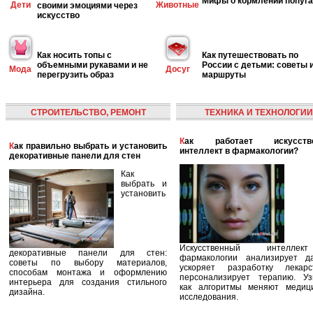
Мифы о кормлении попуг
Дети
Животные
своими эмоциями через
искусство
Как носить топы с
Как путешествовать по
объемными рукавами и не
России с детьми: советы 
Мода
Досуг
перегрузить образ
маршруты
СТРОИТЕЛЬСТВО, РЕМОНТ
ТЕХНИКА И ТЕХНОЛОГИИ
Как работает искусственный
Как правильно выбрать и установить
интеллект в фармакологии?
декоративные панели для стен
Как
выбрать и
установить
Искусственный интелле
декоративные панели для стен:
фармакологии анализирует д
советы по выбору материалов,
ускоряет разработку лекар
способам монтажа и оформлению
персонализирует терапию. Уз
интерьера для создания стильного
как алгоритмы меняют медиц
дизайна.
исследования.