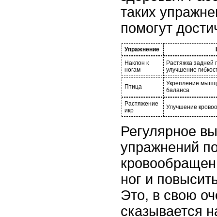
таких упражне
помогут дости
Упражнение
Наклон к
Растяжка задней 
ногам
улучшение гибкос
Укрепление мышц 
Птица
баланса
Растяжение
Улучшение кровоо
икр
Регулярное вы
упражнений по
кровообращен
ног и повысит
Это, в свою о
сказывается н