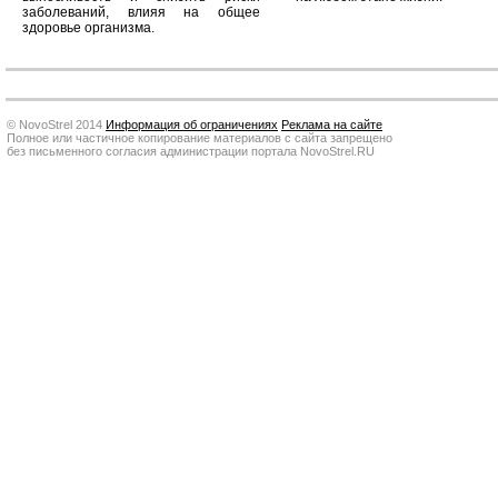
заболеваний, влияя на общее
здоровье организма.
© NovoStrel 2014
Информация об ограничениях
Реклама на сайте
Полное или частичное копирование материалов с сайта запрещено
без письменного согласия администрации портала NovoStrel.RU