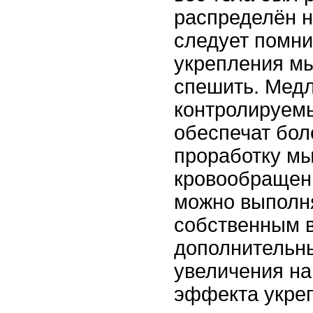
распределён н
следует помни
укрепления мы
спешить. Мед
контролируем
обеспечат бол
проработку м
кровообращен
можно выполня
собственным в
дополнительн
увеличения на
эффекта укре