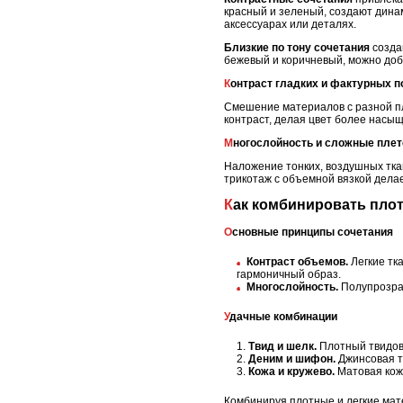
красный и зеленый, создают динам
аксессуарах или деталях.
Близкие по тону сочетания
созда
бежевый и коричневый, можно доб
Контраст гладких и фактурных 
Смешение материалов с разной п
контраст, делая цвет более насыщ
Многослойность и сложные пле
Наложение тонких, воздушных ткан
трикотаж с объемной вязкой дела
Как комбинировать пло
Основные принципы сочетания
Контраст объемов.
Легкие тк
гармоничный образ.
Многослойность.
Полупрозрач
Удачные комбинации
Твид и шелк.
Плотный твидовы
Деним и шифон.
Джинсовая тк
Кожа и кружево.
Матовая кож
Комбинируя плотные и легкие мат