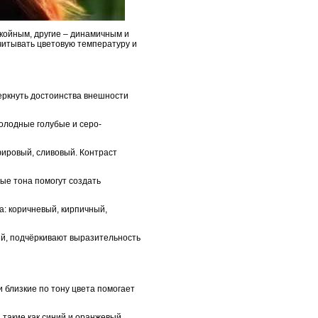
окойным, другие – динамичным и
читывать цветовую температуру и
еркнуть достоинства внешности
олодные голубые и серо-
ировый, сливовый. Контраст
ые тона помогут создать
: коричневый, кирпичный,
ый, подчёркивают выразительность
 близкие по тону цвета помогает
такие как синий и оранжевый,