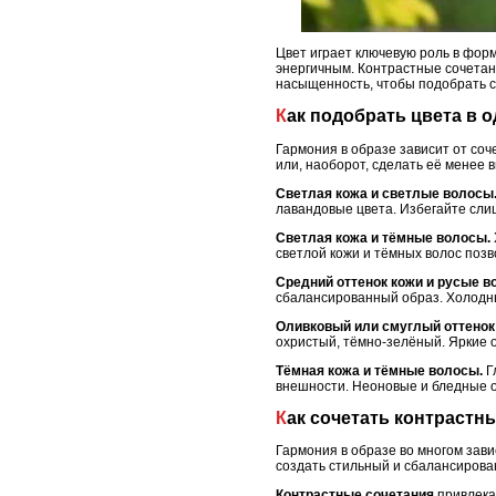
Цвет играет ключевую роль в фор
энергичным. Контрастные сочетан
насыщенность, чтобы подобрать с
Как подобрать цвета в 
Гармония в образе зависит от со
или, наоборот, сделать её менее 
Светлая кожа и светлые волосы
лавандовые цвета. Избегайте слишк
Светлая кожа и тёмные волосы.
светлой кожи и тёмных волос позв
Средний оттенок кожи и русые в
сбалансированный образ. Холодны
Оливковый или смуглый оттенок
охристый, тёмно-зелёный. Яркие о
Тёмная кожа и тёмные волосы.
Г
внешности. Неоновые и бледные о
Как сочетать контрастн
Гармония в образе во многом зави
создать стильный и сбалансирова
Контрастные сочетания
привлека