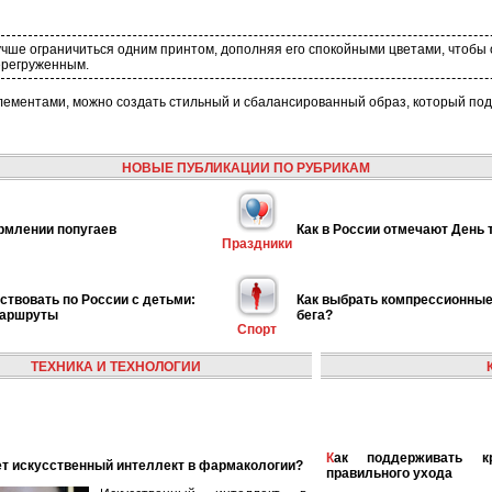
чше ограничиться одним принтом, дополняя его спокойными цветами, чтобы 
ерегруженным.
ементами, можно создать стильный и сбалансированный образ, который под
НОВЫЕ ПУБЛИКАЦИИ ПО РУБРИКАМ
рмлении попугаев
Как в России отмечают День 
Праздники
ствовать по России с детьми:
Как выбрать компрессионные
маршруты
бега?
Спорт
ТЕХНИКА И ТЕХНОЛОГИИ
Как поддерживать красивые ногти с помощью
ает искусственный интеллект в фармакологии?
правильного ухода