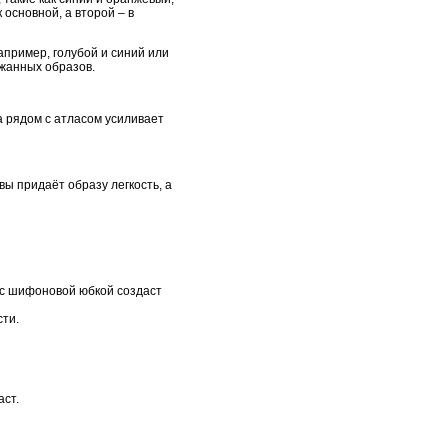
основной, а второй – в
апример, голубой и синий или
ржанных образов.
 рядом с атласом усиливает
ы придаёт образу легкость, а
а с шифоновой юбкой создаст
ти.
аст.