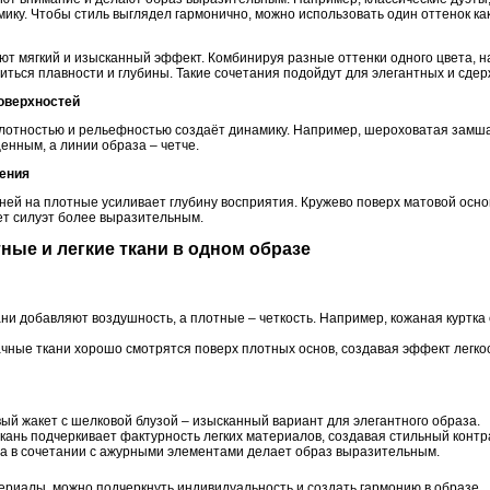
ику. Чтобы стиль выглядел гармонично, можно использовать один оттенок как 
ют мягкий и изысканный эффект. Комбинируя разные оттенки одного цвета, н
иться плавности и глубины. Такие сочетания подойдут для элегантных и сде
поверхностей
лотностью и рельефностью создаёт динамику. Например, шероховатая замша
енным, а линии образа – четче.
тения
ей на плотные усиливает глубину восприятия. Кружево поверх матовой основ
ет силуэт более выразительным.
тные и легкие ткани в одном образе
ани добавляют воздушность, а плотные – четкость. Например, кожаная куртк
ные ткани хорошо смотрятся поверх плотных основ, создавая эффект легкос
й жакет с шелковой блузой – изысканный вариант для элегантного образа.
ань подчеркивает фактурность легких материалов, создавая стильный контр
а в сочетании с ажурными элементами делает образ выразительным.
ериалы, можно подчеркнуть индивидуальность и создать гармонию в образе.