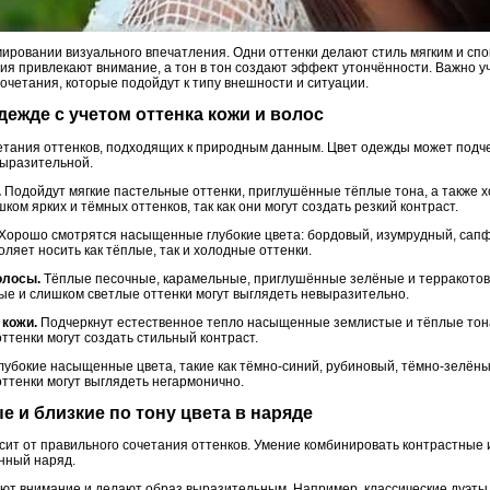
мировании визуального впечатления. Одни оттенки делают стиль мягким и сп
ия привлекают внимание, а тон в тон создают эффект утончённости. Важно у
очетания, которые подойдут к типу внешности и ситуации.
одежде с учетом оттенка кожи и волос
четания оттенков, подходящих к природным данным. Цвет одежды может подч
выразительной.
.
Подойдут мягкие пастельные оттенки, приглушённые тёплые тона, а также х
ом ярких и тёмных оттенков, так как они могут создать резкий контраст.
Хорошо смотрятся насыщенные глубокие цвета: бордовый, изумрудный, сапф
оляет носить как тёплые, так и холодные оттенки.
олосы.
Тёплые песочные, карамельные, приглушённые зелёные и терракотов
е и слишком светлые оттенки могут выглядеть невыразительно.
 кожи.
Подчеркнут естественное тепло насыщенные землистые и тёплые тона
ттенки могут создать стильный контраст.
лубокие насыщенные цвета, такие как тёмно-синий, рубиновый, тёмно-зелён
ттенки могут выглядеть негармонично.
ые и близкие по тону цвета в наряде
сит от правильного сочетания оттенков. Умение комбинировать контрастные и
нный наряд.
ют внимание и делают образ выразительным. Например, классические дуэты, 