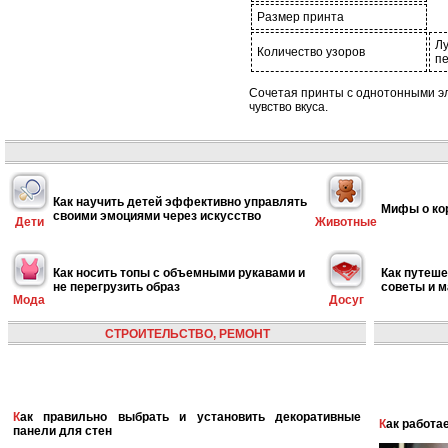
Размер принта
Лу
Количество узоров
п
Сочетая принты с однотонными эл
чувство вкуса.
Как научить детей эффективно управлять
Мифы о ко
своими эмоциями через искусство
Дети
Животные
Как носить топы с объемными рукавами и
Как путеше
не перегрузить образ
советы и 
Мода
Досуг
СТРОИТЕЛЬСТВО, РЕМОНТ
Как правильно выбрать и установить декоративные
Как работ
панели для стен