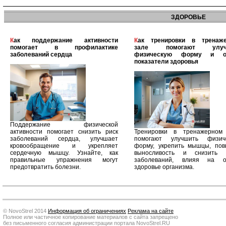
ЗДОРОВЬЕ
Как поддержание активности
Как тренировки в тренажерном
помогает в профилактике
зале помогают улуч
заболеваний сердца
физическую форму и о
показатели здоровья
Поддержание физической
активности помогает снизить риск
Тренировки в тренажерном
заболеваний сердца, улучшает
помогают улучшить физич
кровообращение и укрепляет
форму, укрепить мышцы, пов
сердечную мышцу. Узнайте, как
выносливость и снизить 
правильные упражнения могут
заболеваний, влияя на 
предотвратить болезни.
здоровье организма.
© NovoStrel 2014
Информация об ограничениях
Реклама на сайте
Полное или частичное копирование материалов с сайта запрещено
без письменного согласия администрации портала NovoStrel.RU