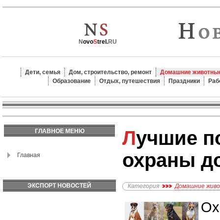
N
ovo
S
trel.
RU
Дети, семья
Дом, строительство, ремонт
Домашние животные
Образование
Отдых, путешествия
Праздники
Раб
Лучшие породы собак для
ГЛАВНОЕ МЕНЮ
охраны д
Главная
ЭКСПОРТ НОВОСТЕЙ
Категория
Домашние жив
Ох