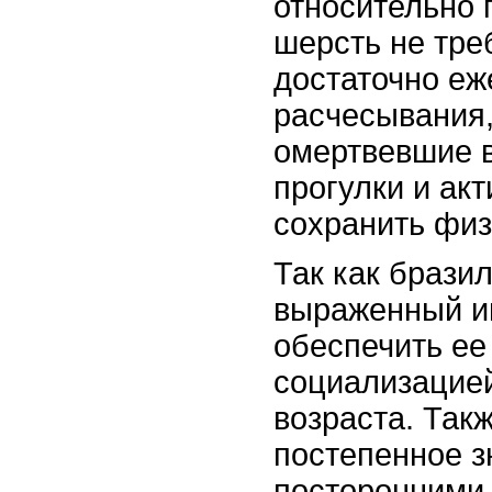
относительно 
шерсть не тре
достаточно еж
расчесывания,
омертвевшие 
прогулки и ак
сохранить физ
Так как брази
выраженный и
обеспечить е
социализацией
возраста. Так
постепенное з
посторонними