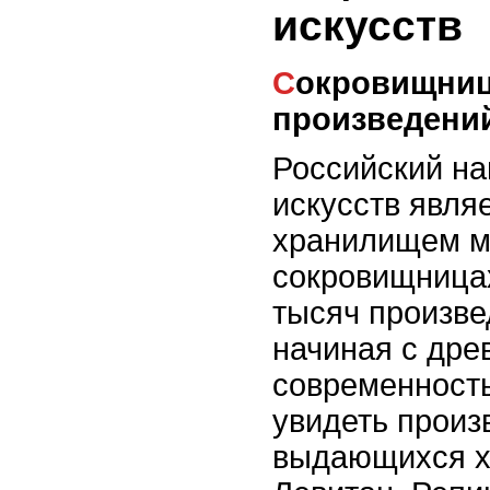
искусств
Сокровищницы с миллионами
произведений
Российский н
искусств явля
хранилищем ми
сокровищница
тысяч произве
начиная с дре
современност
увидеть произ
выдающихся ху