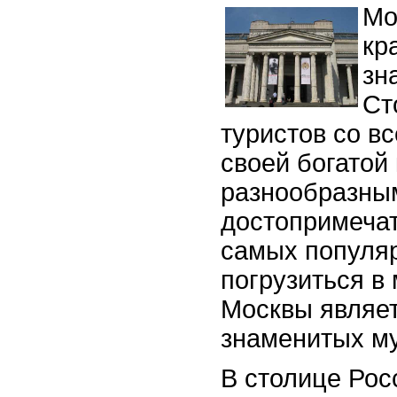
Мо
кр
зн
Ст
туристов со в
своей богатой 
разнообразны
достопримеча
самых популя
погрузиться в
Москвы являе
знаменитых му
В столице Рос