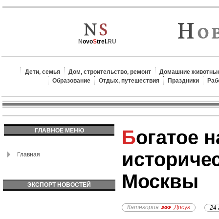
N
ovo
S
trel.
RU
Дети, семья
Дом, строительство, ремонт
Домашние животные
Образование
Отдых, путешествия
Праздники
Раб
Богатое наследие:
ГЛАВНОЕ МЕНЮ
историче
Главная
Москвы
ЭКСПОРТ НОВОСТЕЙ
Категория
Досуг
24