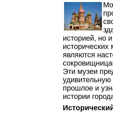
Мо
пр
св
зд
историей, но 
исторических 
являются нас
сокровищницам
Эти музеи пре
удивительную 
прошлое и узн
истории город
Исторический