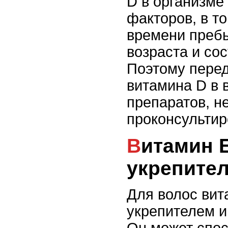
D в организме
факторов, в то
времени пребы
возраста и со
Поэтому пере
витамина D в 
препаратов, н
проконсультир
Витамин Е: антиоксидант и
укрепител
Для волос вит
укрепителем и
Он может спо