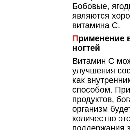
Бобовые, ягод
являются хор
витамина С.
Применение витамина С для волос и
ногтей
Витамин С мож
улучшения сос
как внутренни
способом. При
продуктов, бо
организм буде
количество эт
поддержания з