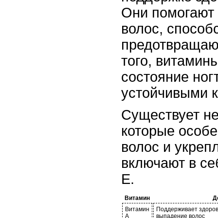
Они помогают 
волос, способ
предотвращаю
того, витамин
состояние ног
устойчивыми к
Существует не
которые особе
волос и укреп
включают в се
E.
Витамин
Д
Витамин
Поддерживает здоров
А
выпадение волос