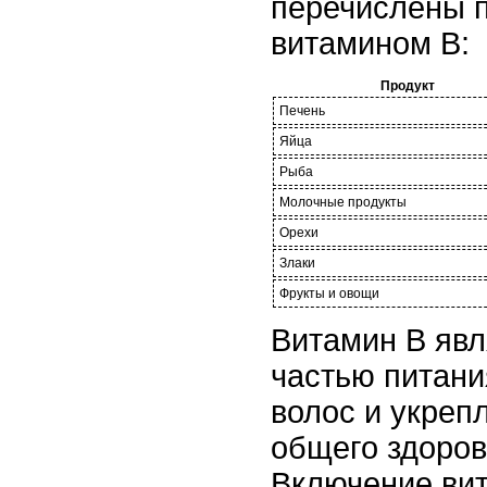
перечислены п
витамином В:
Продукт
Печень
Яйца
Рыба
Молочные продукты
Орехи
Злаки
Фрукты и овощи
Витамин В яв
частью питани
волос и укрепл
общего здоров
Включение ви