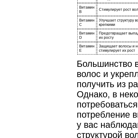
Витамин
Стимулирует рост вол
В
Витамин
Улучшает структуру в
С
крепкими
Витамин
Предотвращает выпад
D
их росту
Витамин
Защищает волосы и н
Е
стимулирует их рост
Большинство в
волос и укреп
получить из р
Однако, в нек
потребоваться
потребление в
у вас наблюд
структурой вол