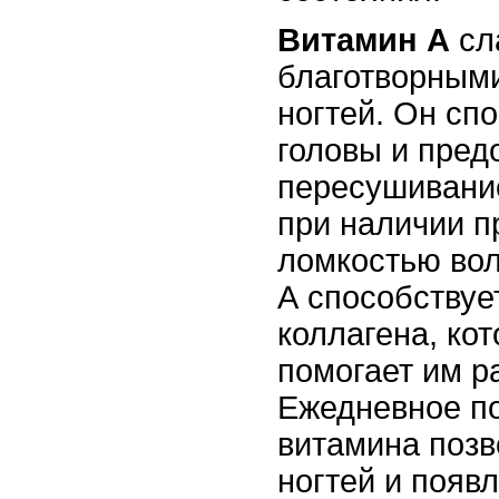
Витамин А
сл
благотворными
ногтей. Он сп
головы и пред
пересушивание
при наличии п
ломкостью вол
А способствуе
коллагена, кот
помогает им р
Ежедневное по
витамина позв
ногтей и появ