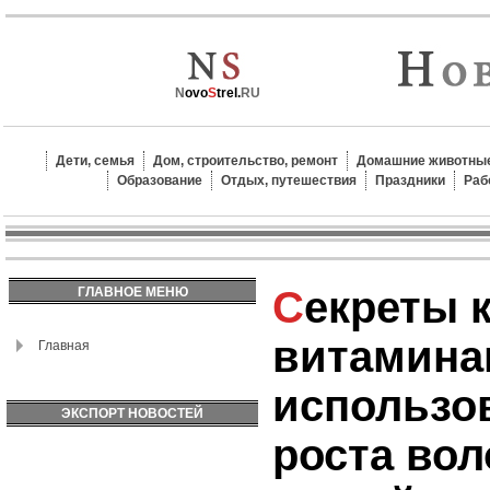
N
ovo
S
trel.
RU
Дети, семья
Дом, строительство, ремонт
Домашние животные
Образование
Отдых, путешествия
Праздники
Раб
Секреты красоты с
ГЛАВНОЕ МЕНЮ
витамина
Главная
использов
ЭКСПОРТ НОВОСТЕЙ
роста вол