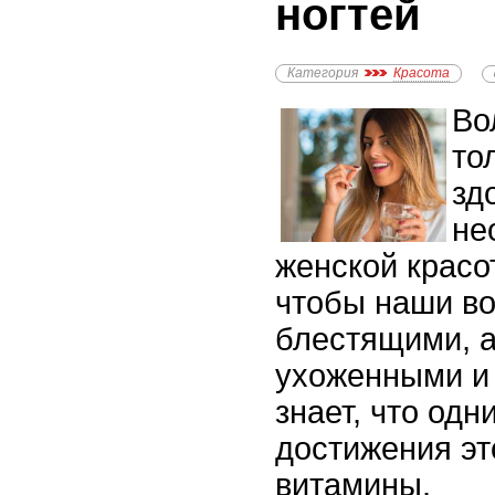
ногтей
Категория
Красота
Во
то
зд
не
женской красо
чтобы наши в
блестящими, а
ухоженными и 
знает, что од
достижения эт
витамины.