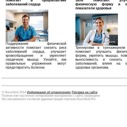
помогает в профилактике
зале помогают улуч
заболеваний сердца
физическую форму и о
показатели здоровья
Поддержание физической
активности помогает снизить риск
Тренировки в тренажерном
заболеваний сердца, улучшает
помогают улучшить физич
кровообращение и укрепляет
форму, укрепить мышцы, пов
сердечную мышцу. Узнайте, как
выносливость и снизить 
правильные упражнения могут
заболеваний, влияя на 
предотвратить болезни.
здоровье организма.
© NovoStrel 2014
Информация об ограничениях
Реклама на сайте
Полное или частичное копирование материалов с сайта запрещено
без письменного согласия администрации портала NovoStrel.RU