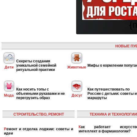
{
НОВЫЕ ПУ
Секреты создания
уникальной семейной
Мифы о кормлении попуга
Дети
Животные
ритуальной практики
Как носить топы с
Как путешествовать по
объемными рукавами и не
России с детьми: советы и
Мода
Досуг
перегрузить образ
маршруты
СТРОИТЕЛЬСТВО, РЕМОНТ
ТЕХНИКА И ТЕХНОЛОГИИ
Как работает искусственный
Ремонт и отделка лоджии: советы и
интеллект в фармакологии?
идеи