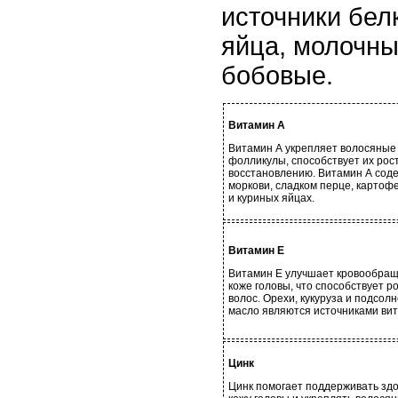
источники бел
яйца, молочны
бобовые.
Витамин А
Витамин А укрепляет волосяные
фолликулы, способствует их рост
восстановлению. Витамин А сод
моркови, сладком перце, картоф
и куриных яйцах.
Витамин E
Витамин E улучшает кровообращ
коже головы, что способствует р
волос. Орехи, кукуруза и подсол
масло являются источниками вит
Цинк
Цинк помогает поддерживать зд