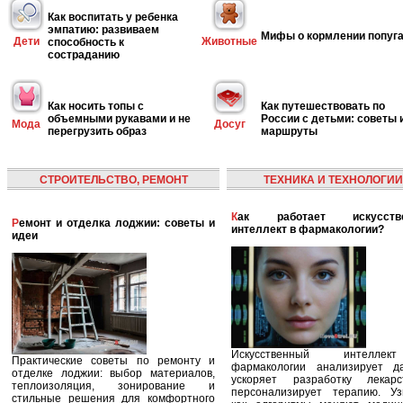
Как воспитать у ребенка
эмпатию: развиваем
Мифы о кормлении попуг
Дети
Животные
способность к
состраданию
Как носить топы с
Как путешествовать по
объемными рукавами и не
России с детьми: советы 
Мода
Досуг
перегрузить образ
маршруты
СТРОИТЕЛЬСТВО, РЕМОНТ
ТЕХНИКА И ТЕХНОЛОГИИ
Как работает искусственный
Ремонт и отделка лоджии: советы и
интеллект в фармакологии?
идеи
Искусственный интелле
Практические советы по ремонту и
фармакологии анализирует д
отделке лоджии: выбор материалов,
ускоряет разработку лекар
теплоизоляция, зонирование и
персонализирует терапию. Уз
стильные решения для комфортного