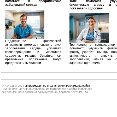
помогает в профилактике
зале помогают улуч
заболеваний сердца
физическую форму и о
показатели здоровья
Поддержание физической
активности помогает снизить риск
Тренировки в тренажерном
заболеваний сердца, улучшает
помогают улучшить физич
кровообращение и укрепляет
форму, укрепить мышцы, пов
сердечную мышцу. Узнайте, как
выносливость и снизить 
правильные упражнения могут
заболеваний, влияя на 
предотвратить болезни.
здоровье организма.
© NovoStrel 2014
Информация об ограничениях
Реклама на сайте
Полное или частичное копирование материалов с сайта запрещено
без письменного согласия администрации портала NovoStrel.RU