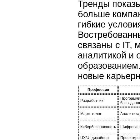
Тренды показы
больше компа
гибкие услови
Востребованн
связаны с IT, 
аналитикой и 
образованием.
новые карьер
Профессия
Программи
Разработчик
базы данн
Маркетолог
Аналитика,
Кибербезопасность
Шифровани
UX/UI-дизайнер
Проектиро